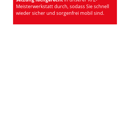
Meister­werkstatt durch, sodass Sie schnell
wieder sicher und sorgenfrei mobil sind.
Fahrzeugaufbereitung
Ein gepflegtes und sauberes Auto sieht nicht
nur gut aus, sondern kann die Lebens­dauer
des KFZ erhöhen.
Auf­bereitung, Motor­
wäsche, Unter­boden­wäsche und Polieren